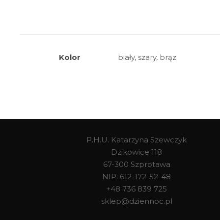
Kolor
biały, szary, brąz
P.H.U. Katarzyna Szewczyk
Dzikowice 118
67-300 Szprotawa
NIP: 612-172-52-48
+48 736 839 725
sklep@dziennoc.pl