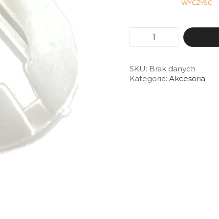
WYCZYŚĆ
ilość
Ogranicznik
łańcuszka
standardowego
do
SKU:
Brak danych
rolety
Kategoria:
Akcesoria