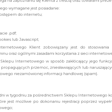
ga na zapoznaniu się Klienta z treścią oraz towarami pre
ego wymagane jest posiadanie:
ostępem do internetu;
cie .pdf;
okies lub Javascript;
nternetowego Klient zobowiązany jest do stosowania 
inu oraz ogólnymi zasadami korzystania z sieci internetowe
ze Sklepu Internetowego w sposób zakłócający jego funkc
ci propagujących przemoc, zniesławiających lub naruszającyc
towego niezamówionej informacji handlowej (spam).
 dni w tygodniu za pośrednictwem Sklepu Internetowego kor
re jest możliwe po dokonaniu rejestracji poprzez wypełni
towego;