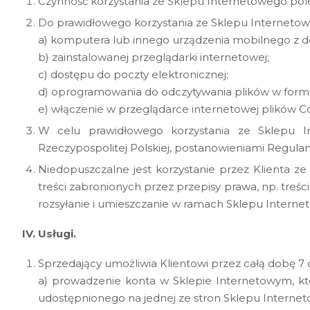
Czynność korzystania ze Sklepu Internetowego pole
Do prawidłowego korzystania ze Sklepu Internetow
a) komputera lub innego urządzenia mobilnego z d
b) zainstalowanej przeglądarki internetowej;
c) dostępu do poczty elektronicznej;
d) oprogramowania do odczytywania plików w forma
e) włączenie w przeglądarce internetowej plików Co
W celu prawidłowego korzystania ze Sklepu I
Rzeczypospolitej Polskiej, postanowieniami Regulam
Niedopuszczalne jest korzystanie przez Klienta 
treści zabronionych przez przepisy prawa, np. treś
rozsyłanie i umieszczanie w ramach Sklepu Interne
IV. Usługi.
Sprzedający umożliwia Klientowi przez całą dobę 7
a) prowadzenie konta w Sklepie Internetowym, któ
udostępnionego na jednej ze stron Sklepu Interne