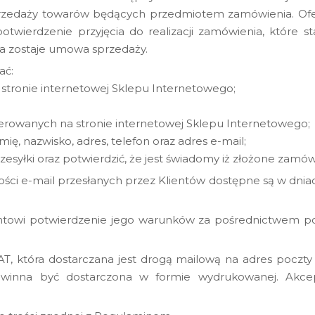
przedaży towarów będących przedmiotem zamówienia. Oferta
otwierdzenie przyjęcia do realizacji zamówienia, które s
rta zostaje umowa sprzedaży.
ać:
stronie internetowej Sklepu Internetowego;
ferowanych na stronie internetowej Sklepu Internetowego;
ię, nazwisko, adres, telefon oraz adres e-mail;
zesyłki oraz potwierdzić, że jest świadomy iż złożone zamó
ości e-mail przesłanych przez Klientów dostępne są w dni
entowi potwierdzenie jego warunków za pośrednictwem po
T, która dostarczana jest drogą mailową na adres poczty 
owinna być dostarczona w formie wydrukowanej. Akcep