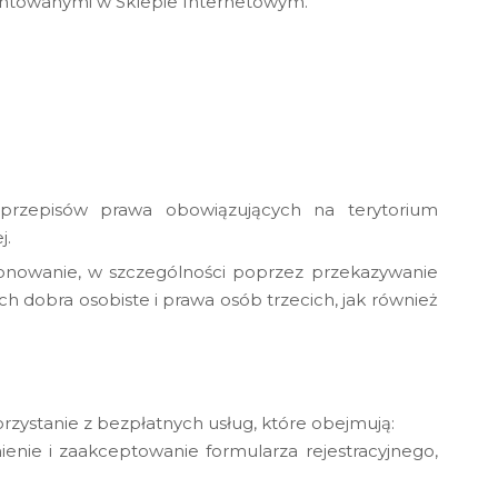
zentowanymi w Sklepie Internetowym.
przepisów prawa obowiązujących na terytorium
j.
jonowanie, w szczególności poprzez przekazywanie
h dobra osobiste i prawa osób trzecich, jak również
zystanie z bezpłatnych usług, które obejmują:
enie i zaakceptowanie formularza rejestracyjnego,