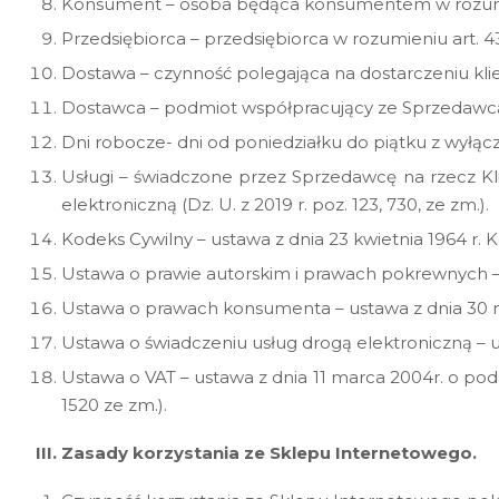
Konsument – osoba będąca konsumentem w rozumien
Przedsiębiorca – przedsiębiorca w rozumieniu art. 
Dostawa – czynność polegająca na dostarczeniu k
Dostawca – podmiot współpracujący ze Sprzedawcą
Dni robocze- dni od poniedziałku do piątku z wyłą
Usługi – świadczone przez Sprzedawcę na rzecz Kli
elektroniczną (Dz. U. z 2019 r. poz. 123, 730, ze zm.).
Kodeks Cywilny – ustawa z dnia 23 kwietnia 1964 r. Ko
Ustawa o prawie autorskim i prawach pokrewnych – us
Ustawa o prawach konsumenta – ustawa z dnia 30 maj
Ustawa o świadczeniu usług drogą elektroniczną – ust
Ustawa o VAT – ustawa z dnia 11 marca 2004r. o podatk
1520 ze zm.).
III. Zasady korzystania ze Sklepu Internetowego.