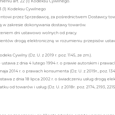
iu art. 22 (1) Kodeksu Cywilnego.
43 (1) Kodeksu Cywilnego
lientowi przez Sprzedawcę, za pośrednictwem Dostawcy to
 w zakresie dokonywania dostawy towarów.
czeniem dni ustawowo wolnych od pracy.
entów drogą elektroniczną w rozumieniu przepisów ustawy
deks Cywilny (Dz. U. z 2019 r. poz. 1145, ze zm.).
tawa z dnia 4 lutego 1994 r. o prawie autorskim i prawach p
a 2014 r. o prawach konsumenta (Dz. U. z 2019r., poz. 134, 
awa z dnia 18 lipca 2002 r. o świadczeniu usług drogą elektr
u od towarów i usług (Dz. U. z 2018r. poz. 2174, 2193, 2215, 