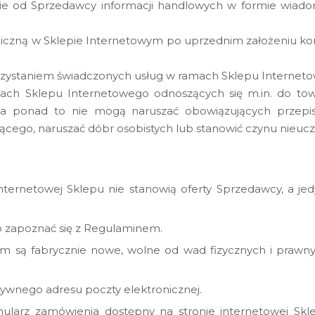
ie od Sprzedawcy informacji handlowych w formie wiado
niczną w Sklepie Internetowym po uprzednim założeniu kon
rzystaniem świadczonych usług w ramach Sklepu Internet
amach Sklepu Internetowego odnoszących się m.in. do tow
y, a ponad to nie mogą naruszać obowiązujących prze
ącego, naruszać dóbr osobistych lub stanowić czynu nieucz
internetowej Sklepu nie stanowią oferty Sprzedawcy, a j
o zapoznać się z Regulaminem.
m są fabrycznie nowe, wolne od wad fizycznych i prawny
ywnego adresu poczty elektronicznej.
larz zamówienia dostępny na stronie internetowej Skl