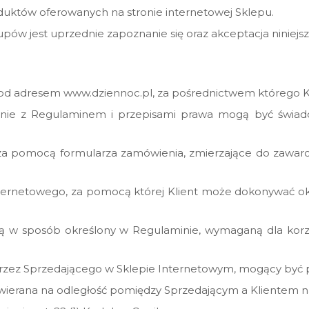
duktów oferowanych na stronie internetowej Sklepu.
ów jest uprzednie zapoznanie się oraz akceptacja niniej
pod adresem www.dziennoc.pl, za pośrednictwem którego K
dnie z Regulaminem i przepisami prawa mogą być świadc
 za pomocą formularza zamówienia, zmierzające do zawar
Internetowego, za pomocą której Klient może dokonywać o
ą w sposób określony w Regulaminie, wymaganą dla korzys
 przez Sprzedającego w Sklepie Internetowym, mogący by
erana na odległość pomiędzy Sprzedającym a Klientem na