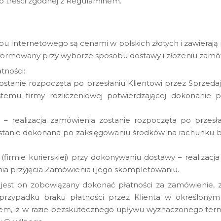
o treści zgodnej z Regulaminem.
 Internetowego są cenami w polskich złotych i zawierają 
nformowany przy wyborze sposobu dostawy i złożeniu zamó
tności:
 zostanie rozpoczęta po przesłaniu Klientowi przez Sprzed
temu firmy rozliczeniowej potwierdzającej dokonanie pł
 realizacja zamówienia zostanie rozpoczęta po przesła
zostanie dokonana po zaksięgowaniu środków na rachunk
(firmie kurierskiej) przy dokonywaniu dostawy – realizacj
ia przyjęcia Zamówienia i jego skompletowaniu.
m jest on zobowiązany dokonać płatności za zamówienie,
rzypadku braku płatności przez Klienta w określonym
iem, iż w razie bezskutecznego upływu wyznaczonego term