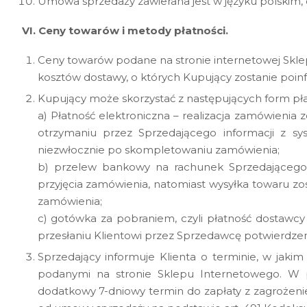
Umowa sprzedaży zawierana jest w języku polskim, 
VI. Ceny towarów i metody płatności.
Ceny towarów podane na stronie internetowej Sklepu
kosztów dostawy, o których Kupujący zostanie poi
Kupujący może skorzystać z następujących form pła
a) Płatność elektroniczna – realizacja zamówienia
otrzymaniu przez Sprzedającego informacji z sys
niezwłocznie po skompletowaniu zamówienia;
b) przelew bankowy na rachunek Sprzedającego –
przyjęcia zamówienia, natomiast wysyłka towaru 
zamówienia;
c) gotówka za pobraniem, czyli płatność dostawcy 
przesłaniu Klientowi przez Sprzedawcę potwierdzen
Sprzedający informuje Klienta o terminie, w jaki
podanymi na stronie Sklepu Internetowego. W p
dodatkowy 7-dniowy termin do zapłaty z zagrożen