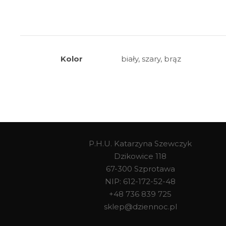
Kolor
biały, szary, brąz
P.H.U. Katarzyna Szewczyk
Dzikowice 118
67-300 Szprotawa
NIP: 612-172-52-48
+48 736 839 725
sklep@dziennoc.pl