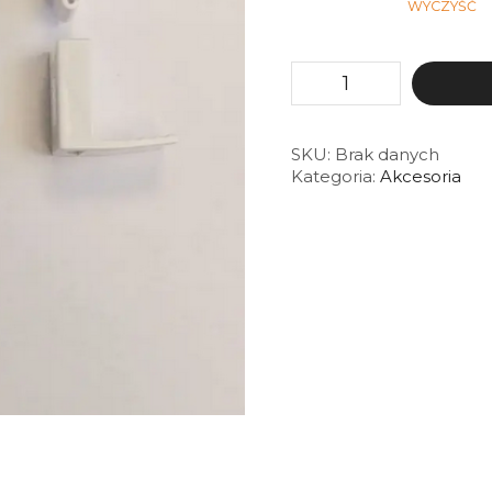
WYCZYŚĆ
ilość
Prowadzenie
boczne
rolety
mini
SKU:
Brak danych
Kategoria:
Akcesoria