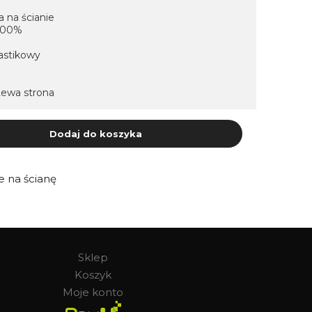
 na ścianie
 100%
astikowy
Lewa strona
Dodaj do koszyka
 na ścianę
Sklep
Koszyk
Moje konto