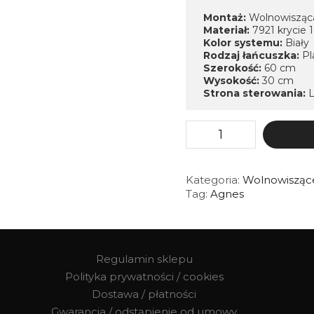
Montaż:
Wolnowisząca
Materiał:
7921 krycie
Kolor systemu:
Biały
Rodzaj łańcuszka:
Pl
Szerokość:
60 cm
Wysokość:
30 cm
Strona sterowania:
ilość
Roleta
Agnes
Krycie
100%
Kategoria:
Wolnowiszące
Tag:
Agnes
Regulamin sklepu
Polityka prywatności / cookies
Dostawa / płatności
Gwarancja / odstąpienie od umowy