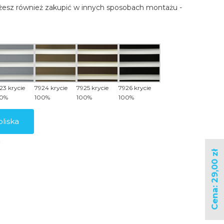
esz również zakupić w innych sposobach montażu -
23 krycie
7924 krycie
7925 krycie
7926 krycie
00%
100%
100%
100%
bliska
Cena: 29,00 zł