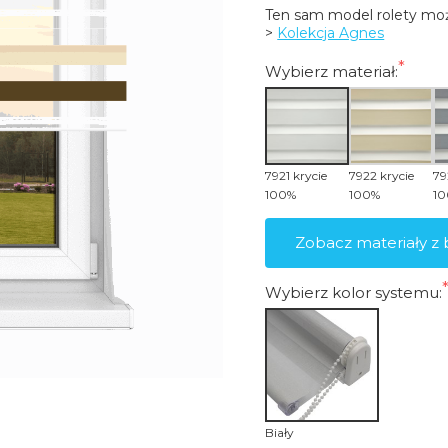
Ten sam model rolety moż
> 
Kolekcja Agnes
Wybierz materiał:
7921 krycie
7922 krycie
79
100%
100%
1
Zobacz materiały z 
Wybierz kolor systemu:
Biały