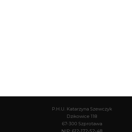
P.H.U. Katarzyna Szewczyk
Dzikowice 118
67-300 Szprotawa
NIP: 612-172-52-48