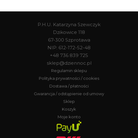
P.H.U. Katarzyna Szewczyk
Dzikowice 118
67-300 Szprotawa
NIP: 612-172-52-48
+48 736 839 725
sklep@dziennoc.pl
Regulamin sklepu
Polityka prywatności / cookies
Dostawa / płatności
Gwarancja / odstąpienie od umowy
Sklep
Koszyk
Moje konto