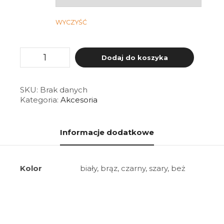
WYCZYŚĆ
ilość
Dodaj do koszyka
Uchwyt
do
plisy
STANDARD
SKU:
Brak danych
SYSTEM
Kategoria:
Akcesoria
Informacje dodatkowe
Kolor
biały, brąz, czarny, szary, beż