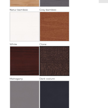
Natur bamboo
Gray bamboo
White⠀
Clone
Mahogany
Dark walunt