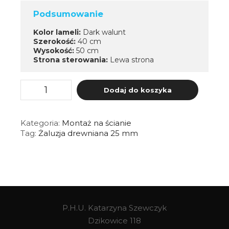
Podsumowanie
Kolor lameli:
Dark walunt
Szerokość:
40 cm
Wysokość:
50 cm
Strona sterowania:
Lewa strona
ilość
Dodaj do koszyka
ŻALUZJA
DREWNIANA
25
MM
Kategoria:
Montaż na ścianie
–
Tag:
Żaluzja drewniana 25 mm
MONTAŻ
NA
ŚCIANIE
P.H.U. Katarzyna Szewczyk
Dzikowice 118