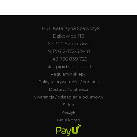
P.H.U. Katarzyna Szewczyk
Dzikowice 118
67-300 Szprotawa
NIP: 612-172-52-48
+48 736 839 725
sklep@dziennoc.pl
Regulamin sklepu
Polityka prywatności / cookies
Dostawa / płatności
Gwarancja / odstąpienie od umowy
Sklep
Koszyk
Moje konto