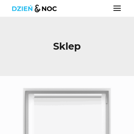
Głó
Sklep