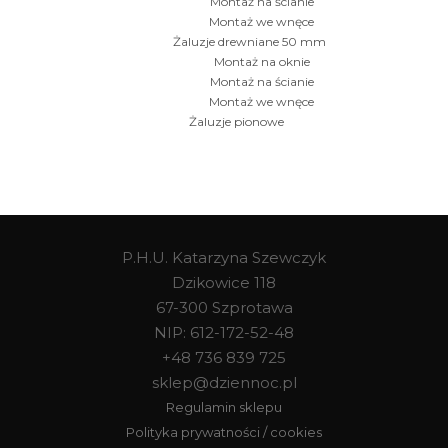
Montaż na ścianie
Montaż we wnęce
Żaluzje drewniane 50 mm
Montaż na oknie
Montaż na ścianie
Montaż we wnęce
Żaluzje pionowe
P.H.U. Katarzyna Szewczyk
Dzikowice 118
67-300 Szprotawa
NIP: 612-172-52-48
+48 736 839 725
sklep@dziennoc.pl
Regulamin sklepu
Polityka prywatności / cookies