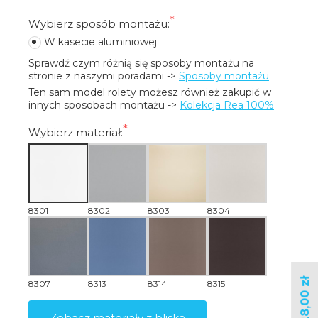
Wybierz sposób montażu:
W kasecie aluminiowej
Sprawdź czym różnią się sposoby montażu na 
stronie z naszymi poradami -> 
Sposoby montażu
Ten sam model rolety możesz również zakupić w 
innych sposobach montażu -> 
Kolekcja Rea 100%
Wybierz materiał:
8301
8302
8303
8304
8307
8313
8314
8315
Zobacz materiały z bliska