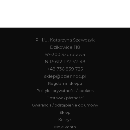
P.H.U. Katarzyna Szewczyk
Dzikowice 118
67-300 Szprotawa
NIP: 612-172-52-48
+48 736 839 725
sklep@dziennoc.pl
Regulamin sklepu
Polityka prywatności / cookies
Dostawa / płatności
Gwarancja / odstąpienie od umowy
Sklep
Koszyk
Moje konto