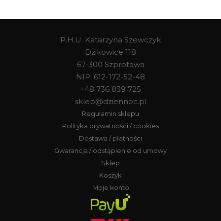
P.H.U. Katarzyna Szewczyk
Dzikowice 118
67-300 Szprotawa
NIP: 612-172-52-48
+48 736 839 725
sklep@dziennoc.pl
Regulamin sklepu
Polityka prywatności / cookies
Dostawa / płatności
Gwarancja / odstąpienie od umowy
Sklep
Koszyk
Moje konto